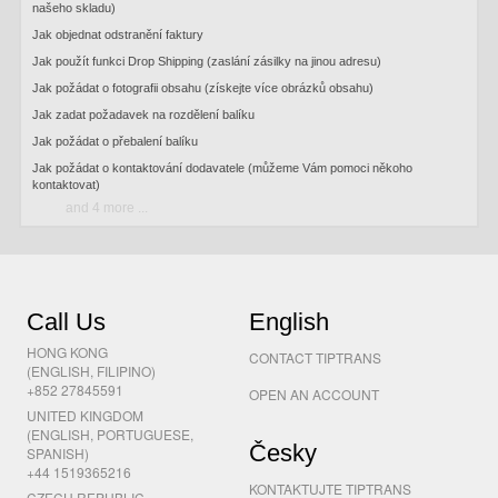
našeho skladu)
Jak objednat odstranění faktury
Jak použít funkci Drop Shipping (zaslání zásilky na jinou adresu)
Jak požádat o fotografii obsahu (získejte více obrázků obsahu)
Jak zadat požadavek na rozdělení balíku
Jak požádat o přebalení balíku
Jak požádat o kontaktování dodavatele (můžeme Vám pomoci někoho
kontaktovat)
and 4 more ...
Call Us
English
HONG KONG
CONTACT TIPTRANS
(ENGLISH, FILIPINO)
+852 27845591
OPEN AN ACCOUNT
UNITED KINGDOM
(ENGLISH, PORTUGUESE,
Česky
SPANISH)
+44 1519365216
KONTAKTUJTE TIPTRANS
CZECH REPUBLIC