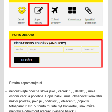
Prosím zapamatujte si
nepoužívejte obecná slova jako „ vzorek " , „ dárek", „ moje
osobní věci" a podobně. Popis balíku musí obsahovat konkrétní
názvy položek, jako je „ hodinky", „ oblečení", „objektiv
fotoaparátu" atd. V tomto musíte být konkrétní, jinak může
přepravce odmítnout přepravu vašeho balíčku.