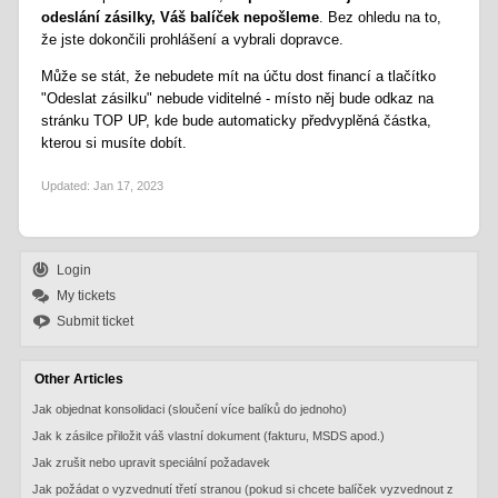
odeslání zásilky, Váš balíček nepošleme
. Bez ohledu na to,
že jste dokončili prohlášení a vybrali dopravce.
Může se stát, že nebudete mít na účtu dost financí a tlačítko
"Odeslat zásilku" nebude viditelné - místo něj bude odkaz na
stránku TOP UP, kde bude automaticky předvyplěná částka,
kterou si musíte dobít.
Updated:
Jan 17, 2023
Login
My tickets
Submit ticket
Other Articles
Jak objednat konsolidaci (sloučení více balíků do jednoho)
Jak k zásilce přiložit váš vlastní dokument (fakturu, MSDS apod.)
Jak zrušit nebo upravit speciální požadavek
Jak požádat o vyzvednutí třetí stranou (pokud si chcete balíček vyzvednout z