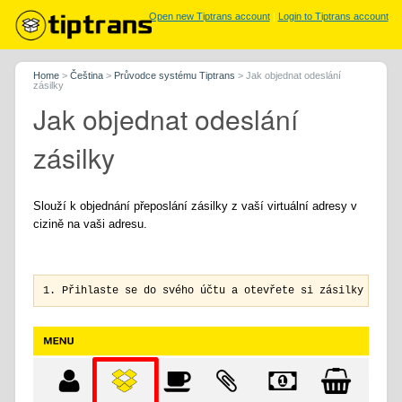
Open new Tiptrans account
|
Login to Tiptrans account
Home
>
Čeština
>
Průvodce systému Tiptrans
>
Jak objednat odeslání
zásilky
Jak objednat odeslání
zásilky
Slouží k objednání přeposlání zásilky z vaší virtuální adresy v
cizině na vaši adresu.
1. Přihlaste se do svého účtu a otevřete si zásilky a pře