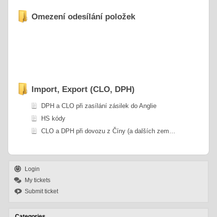
Omezení odesílání položek
Import, Export (CLO, DPH)
DPH a CLO při zasílání zásilek do Anglie
HS kódy
CLO a DPH při dovozu z Číny (a dalších zemí mimo EU)
Login
My tickets
Submit ticket
Categories