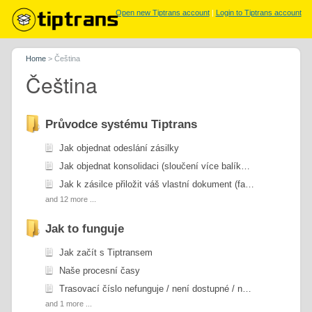
Open new Tiptrans account
|
Login to Tiptrans account
Home
>
Čeština
Čeština
Průvodce systému Tiptrans
Jak objednat odeslání zásilky
Jak objednat konsolidaci (sloučení více balíků do jednoho)
Jak k zásilce přiložit váš vlastní dokument (fakturu, MSDS apod.)
and 12 more ...
Jak to funguje
Jak začít s Tiptransem
Naše procesní časy
Trasovací číslo nefunguje / není dostupné / neukazuje žádné aktualizace
and 1 more ...