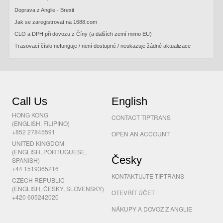
Doprava z Anglie - Brexit
Jak se zaregistrovat na 1688.com
CLO a DPH při dovozu z Číny (a dalších zemí mimo EU)
Trasovací číslo nefunguje / není dostupné / neukazuje žádné aktualizace
Call Us
English
HONG KONG
CONTACT TIPTRANS
(ENGLISH, FILIPINO)
+852 27845591
OPEN AN ACCOUNT
UNITED KINGDOM
(ENGLISH, PORTUGUESE,
Česky
SPANISH)
+44 1519365216
KONTAKTUJTE TIPTRANS
CZECH REPUBLIC
(ENGLISH, ČESKY, SLOVENSKY)
OTEVŘÍT ÚČET
+420 605242020
NÁKUPY A DOVOZ Z ANGLIE