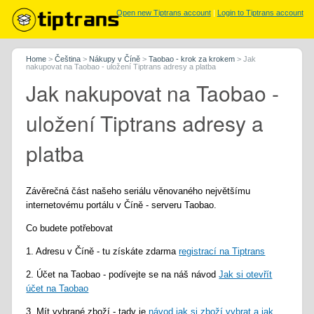
Open new Tiptrans account
|
Login to Tiptrans account
Home
>
Čeština
>
Nákupy v Číně
>
Taobao - krok za krokem
>
Jak
nakupovat na Taobao - uložení Tiptrans adresy a platba
Jak nakupovat na Taobao -
uložení Tiptrans adresy a
platba
Závěrečná část našeho seriálu věnovaného největšímu
internetovému portálu v Číně - serveru Taobao.
Co budete potřebovat
1. Adresu v Číně - tu získáte zdarma
registrací na Tiptrans
2. Účet na Taobao - podívejte se na náš návod
Jak si otevřít
účet na Taobao
3. Mít vybrané zboží - tady je
návod jak si zboží vybrat a jak