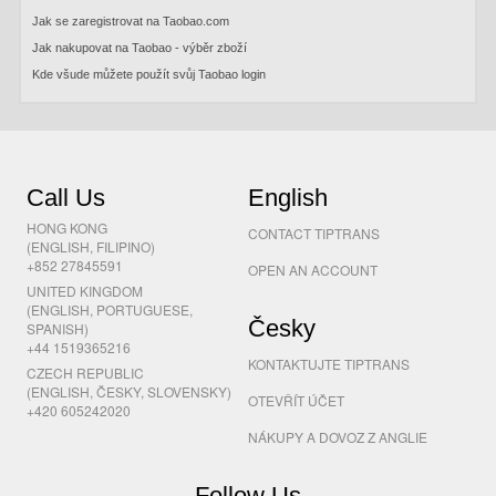
Jak se zaregistrovat na Taobao.com
Jak nakupovat na Taobao - výběr zboží
Kde všude můžete použít svůj Taobao login
Call Us
English
HONG KONG
CONTACT TIPTRANS
(ENGLISH, FILIPINO)
+852 27845591
OPEN AN ACCOUNT
UNITED KINGDOM
(ENGLISH, PORTUGUESE,
Česky
SPANISH)
+44 1519365216
KONTAKTUJTE TIPTRANS
CZECH REPUBLIC
(ENGLISH, ČESKY, SLOVENSKY)
OTEVŘÍT ÚČET
+420 605242020
NÁKUPY A DOVOZ Z ANGLIE
Follow Us